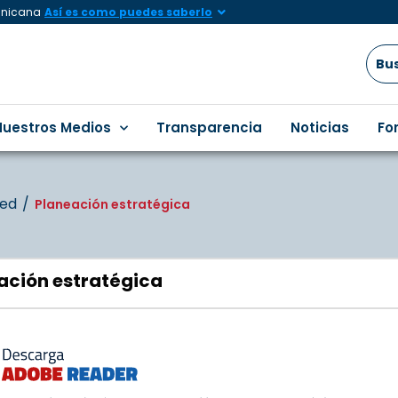
minicana
Así es como puedes saberlo
Nuestros Medios
Transparencia
Noticias
Fo
zed
Planeación estratégica
ación estratégica