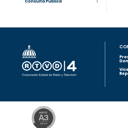
Consulta Pública
CO
Pre
Dom
Vic
Rep