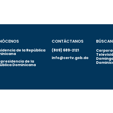
NÓCENOS
CONTÁCTANOS
BÚSCAN
sidencia de la República
(809) 689-2121
Corporac
inicana
Televisi
info@certv.gob.do
Domingo
epresidencia de la
Dominic
ública Dominicana