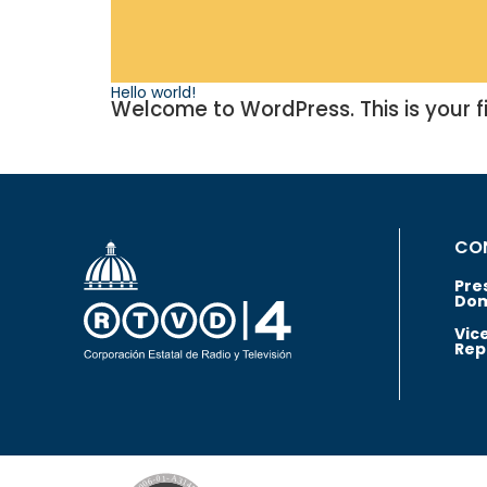
Hello world!
Welcome to WordPress. This is your firs
CO
Pre
Dom
Vic
Rep