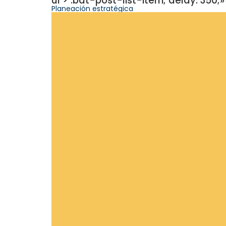
ul > .bdt-post-list-item; delay: 350;
Planeación estratégica