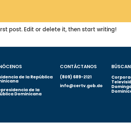
t post. Edit or delete it, then start writing!
NÓCENOS
CONTÁCTANOS
BÚSCAN
sidencia de la República
(809) 689-2121
Corporac
inicana
Televisi
info@certv.gob.do
Domingo
epresidencia de la
Dominic
ública Dominicana