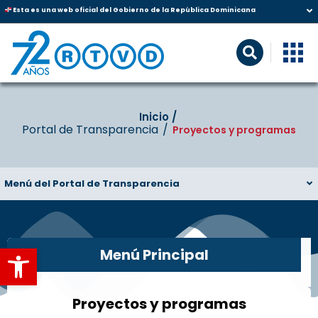
Esta es una web oficial del Gobierno de la República Dominicana
Inicio‎‎ /‎ ‎
Portal de Transparencia
Proyectos y programas
Menú del Portal de Transparencia
Abrir barra de herramientas
Menú Principal
Proyectos y programas