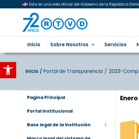
Esta es una web oficial del Gobierno de la República Do
Inicio
Sobre Nosotros
Servicios
Abrir barra de herramientas
Portal de Transparencia
2023-Compr
Inicio‎‎ /‎ ‎
Enero
Pagina Principal
Portal Institucional
Base legal de la Institución
Marco legal del sistema de