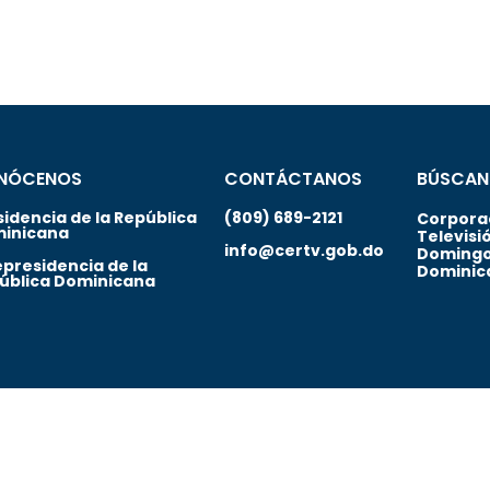
NÓCENOS
CONTÁCTANOS
BÚSCAN
sidencia de la República
(809) 689-2121
Corporac
inicana
Televisi
info@certv.gob.do
Domingo
epresidencia de la
Dominic
ública Dominicana