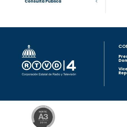
Consulta Pública
CO
Pre
Dom
Vic
Rep