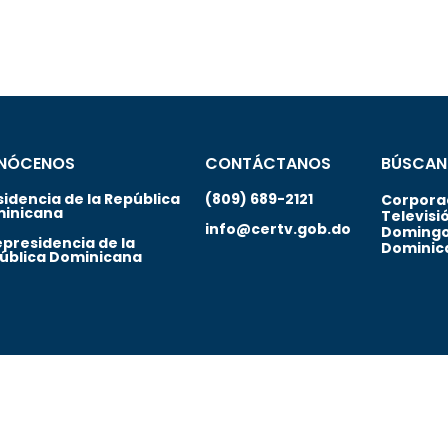
NÓCENOS
CONTÁCTANOS
BÚSCAN
sidencia de la República
(809) 689-2121
Corporac
inicana
Televisi
info@certv.gob.do
Domingo
epresidencia de la
Dominic
ública Dominicana