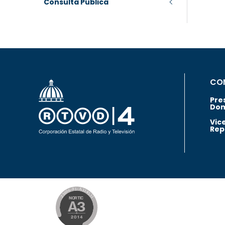
Consulta Pública
CO
Pre
Dom
Vic
Rep