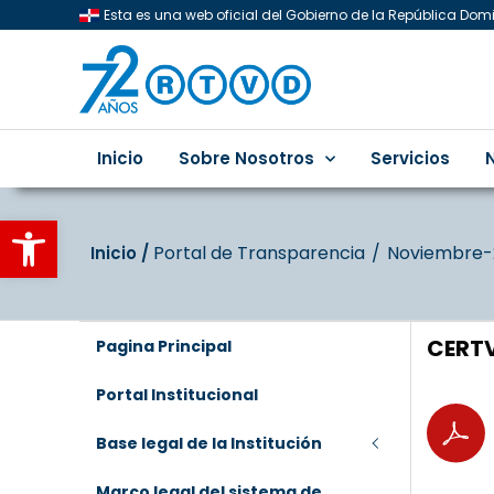
Esta es una web oficial del Gobierno de la República Do
Inicio
Sobre Nosotros
Servicios
Abrir barra de herramientas
Portal de Transparencia
Noviembre-
Inicio‎‎ /‎ ‎
CERTV
Pagina Principal
Portal Institucional
Base legal de la Institución
Marco legal del sistema de