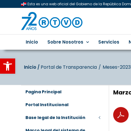
Esta es una web oficial del Gobierno de la República Do
Inicio
Sobre Nosotros
Servicios
Abrir barra de herramientas
Portal de Transparencia
Meses-2023-
Inicio‎‎ /‎ ‎
Marzo
Pagina Principal
Portal Institucional
Base legal de la Institución
Marco legal del sistema de