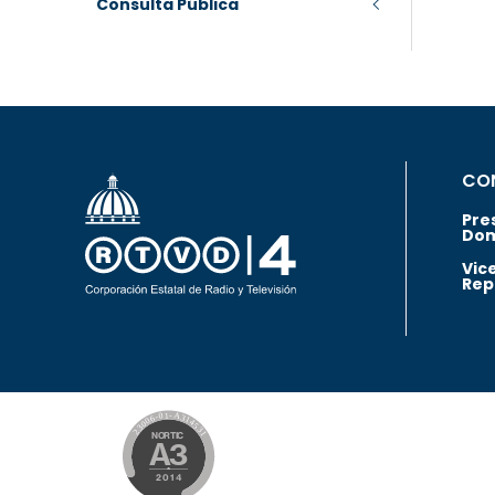
Consulta Pública
CO
Pre
Dom
Vic
Rep