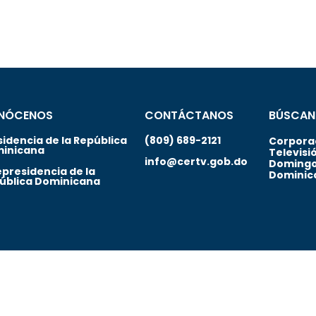
NÓCENOS
CONTÁCTANOS
BÚSCAN
sidencia de la República
(809) 689-2121
Corporac
inicana
Televisi
info@certv.gob.do
Domingo
epresidencia de la
Dominic
ública Dominicana