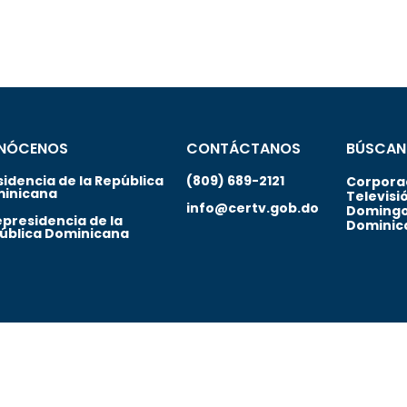
NÓCENOS
CONTÁCTANOS
BÚSCAN
sidencia de la República
(809) 689-2121
Corporac
inicana
Televisi
info@certv.gob.do
Domingo
epresidencia de la
Dominic
ública Dominicana