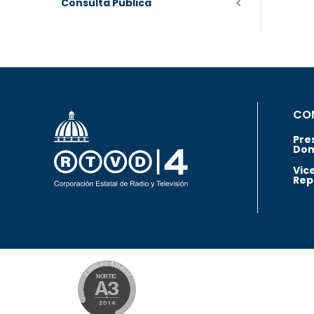
Consulta Pública
CO
Pre
Dom
Vic
Rep