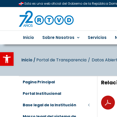
Esta es una web oficial del Gobierno de la República Do
Inicio
Sobre Nosotros
Servicios
Abrir barra de herramientas
Portal de Transparencia
Datos Abier
Inicio‎‎ /‎ ‎
Relac
Pagina Principal
Portal Institucional
Base legal de la Institución
Marco legal del sistema de