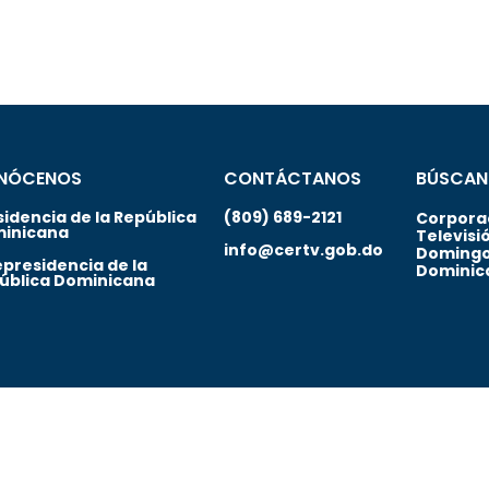
NÓCENOS
CONTÁCTANOS
BÚSCAN
sidencia de la República
(809) 689-2121
Corporac
inicana
Televisi
info@certv.gob.do
Domingo
epresidencia de la
Dominic
ública Dominicana