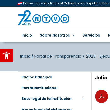
Esta es una web oficial del Gobierno de la República Do
Inicio
Sobre Nosotros
Servicios
Abrir barra de herramientas
Portal de Transparencia
2023 - Ejec
Inicio‎‎ /‎ ‎
Julio
Pagina Principal
Portal Institucional
Base legal de la Institución
Marco legal del sistema de