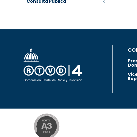
Consulta Pública
CO
Pre
Dom
Vic
Rep