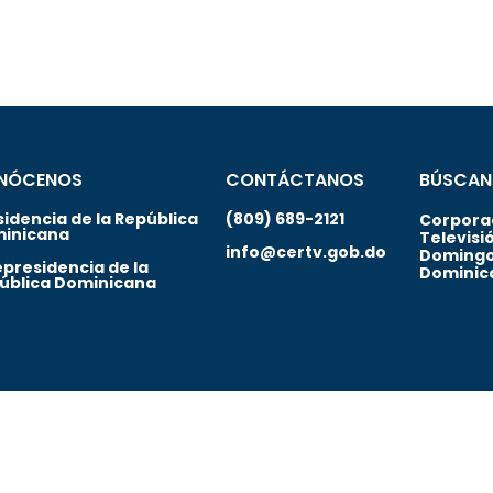
NÓCENOS
CONTÁCTANOS
BÚSCAN
sidencia de la República
(809) 689-2121
Corporac
inicana
Televisi
info@certv.gob.do
Domingo
epresidencia de la
Dominic
ública Dominicana