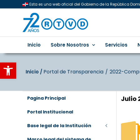
Esta es una web oficial del Gobierno de la República Do
Inicio
Sobre Nosotros
Servicios
Abrir barra de herramientas
Portal de Transparencia
2022-Compr
Inicio‎‎ /‎ ‎
Julio
Pagina Principal
Portal Institucional
Base legal de la Institución
Marco legal del sistema de