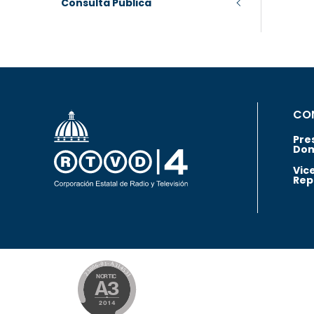
Consulta Pública
CO
Pre
Dom
Vic
Rep