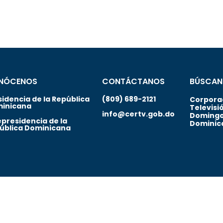
NÓCENOS
CONTÁCTANOS
BÚSCAN
sidencia de la República
(809) 689-2121
Corporac
inicana
Televisi
info@certv.gob.do
Domingo
epresidencia de la
Dominic
ública Dominicana