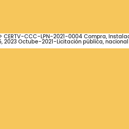
0;»> CERTV-CCC-LPN-2021-0004 Compra, Instalac
 2023 Octube-2021-Licitación pública, nacional 