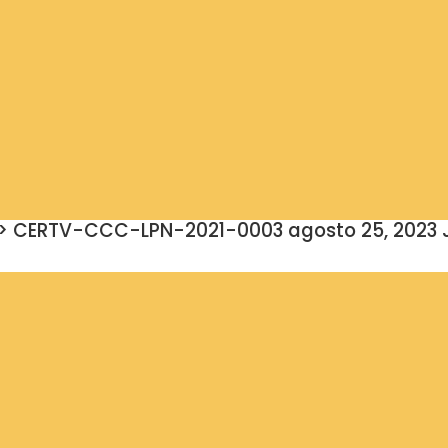
0;»> CERTV-CCC-LPN-2021-0003 agosto 25, 2023 J