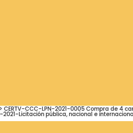
350;»> CERTV-CCC-LPN-2021-0005 Compra de 4 c
2021-Licitación pública, nacional e internaciona