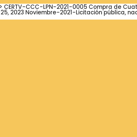
50;»> CERTV-CCC-LPN-2021-0005 Compra de Cuat
5, 2023 Noviembre-2021-Licitación pública, nac