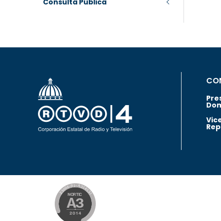
Consulta Pública
CO
Pre
Dom
Vic
Rep