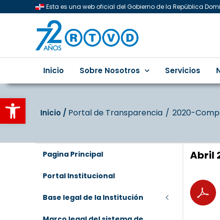
Esta es una web oficial del Gobierno de la República Do
Inicio
Sobre Nosotros
Servicios
Abrir barra de herramientas
Portal de Transparencia
2020-Compa
Inicio‎‎ /‎ ‎
Abril
Pagina Principal
Portal Institucional
Base legal de la Institución
Marco legal del sistema de