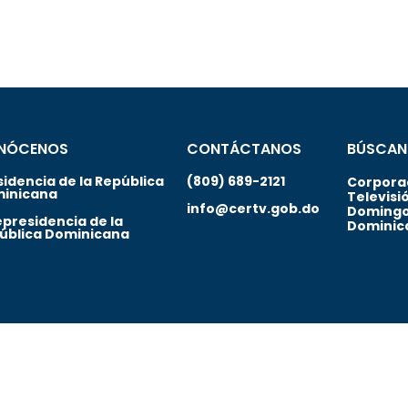
NÓCENOS
CONTÁCTANOS
BÚSCAN
sidencia de la República
(809) 689-2121
Corporac
inicana
Televisi
info@certv.gob.do
Domingo
epresidencia de la
Dominic
ública Dominicana